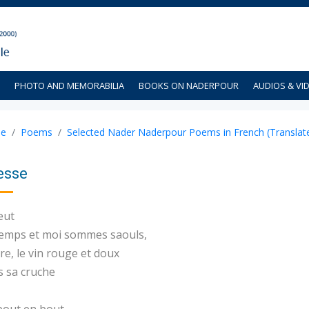
PHOTO AND MEMORABILIA
BOOKS ON NADERPOUR
AUDIOS & VI
e
Poems
Selected Nader Naderpour Poems in French (Translated
esse
leut
temps et moi sommes saouls,
vre, le vin rouge et doux
s sa cruche
bout en bout