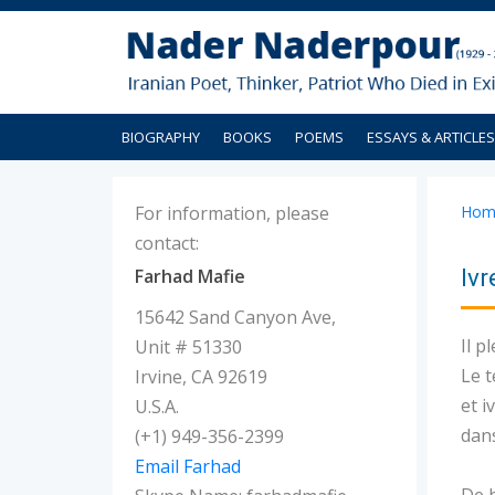
BIOGRAPHY
BOOKS
POEMS
ESSAYS & ARTICLES
For information, please
Hom
contact:
Ivr
Farhad Mafie
15642 Sand Canyon Ave,
Il p
Unit # 51330
Le 
Irvine, CA 92619
et i
U.S.A.
dan
(+1) 949-356-2399
Email Farhad
De 