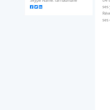
Skype Name: farhadmafie
ses 
Révé
ses